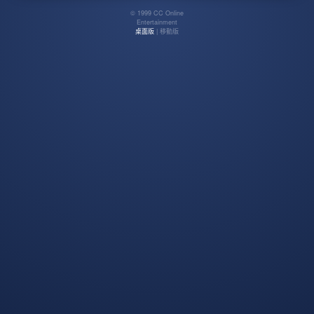
© 1999 CC Online
Entertainment
桌面版
| 移動版